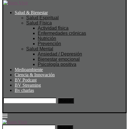
Salud & Bienestar
Salud Espiritual
Salud Física
Actividad física
Enfermedades crónicas
Nutrición
Prevención
Salud Mental
Ansiedad / Depresión
Bienestar emocional
Psicología positiva
Medioambiente
Ciencia & Innovación
BV Podcast
BV Streaming
Bv charlas
Buscar
Buscar