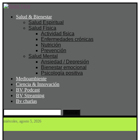
Salud & Bienestar
Salud Espiritual
Salud Física
Actividad física
Enfermedades crónicas
Nutrición
Prevención
Salud Mental
Ansiedad / Depresión
Bienestar emocional
Psicología positiva
Medioambiente
Ciencia & Innovación
BV Podcast
BV Streaming
Bv charlas
Buscar
miércoles, agosto 5, 2026