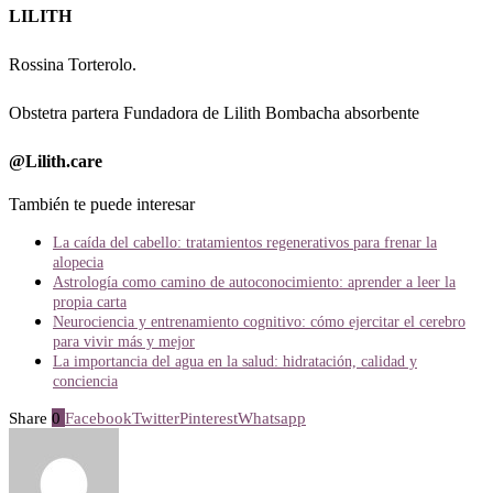
LILITH
Rossina Torterolo.
Obstetra partera Fundadora de Lilith Bombacha absorbente
@Lilith.care
También te puede interesar
La caída del cabello: tratamientos regenerativos para frenar la
alopecia
Astrología como camino de autoconocimiento: aprender a leer la
propia carta
Neurociencia y entrenamiento cognitivo: cómo ejercitar el cerebro
para vivir más y mejor
La importancia del agua en la salud: hidratación, calidad y
conciencia
Share
0
Facebook
Twitter
Pinterest
Whatsapp