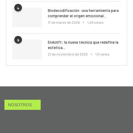
4
Biodecodificación: una herramienta para
comprender el origen emocional...
17 de marzo de 2026
1,2K views
5
Endolift: la nueva técnica que redefine la
estética...
21 de noviembre de 2025
1,K views
NOSOTROS