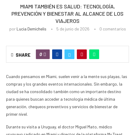
MIAMI TAMBIÉN ES SALUD: TECNOLOGÍA,
PREVENCIÓN Y BIENESTAR AL ALCANCE DE LOS
VIAJEROS
por
Lucia Demichelis
5 de junio de 2026
0 comentarios
0
SHARE
Cuando pensamos en Miami, suelen venir a la mente sus playas, las
compras y los grandes eventos internacionales. Sin embargo, la
ciudad se ha consolidado también como un importante destino
para quienes buscan acceder a tecnología médica de última
generación, chequeos preventivos y servicios de bienestar de
primer nivel.
Durante su visita a Uruguay, el doctor Miguel Mato, médico
uruguayo radicado en Miami y director de la plataforma My Treat,