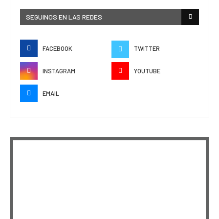
SEGUINOS EN LAS REDES
FACEBOOK
TWITTER
INSTAGRAM
YOUTUBE
EMAIL
EPISODIO
MOSTRAR
SIGUIEN
ANTERIOR
LA
EPISODI
Mostrar
LISTA
La