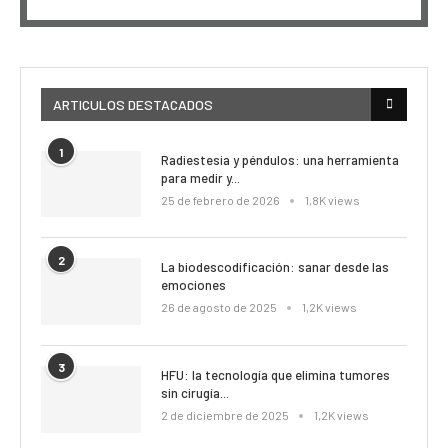
DE
Información
EPISODIOS
Del
Pódcast
ARTICULOS DESTACADOS
1
Radiestesia y péndulos: una herramienta
para medir y...
25 de febrero de 2026
1,8K views
2
La biodescodificación: sanar desde las
emociones
26 de agosto de 2025
1,2K views
3
HFU: la tecnología que elimina tumores
sin cirugía...
2 de diciembre de 2025
1,2K views