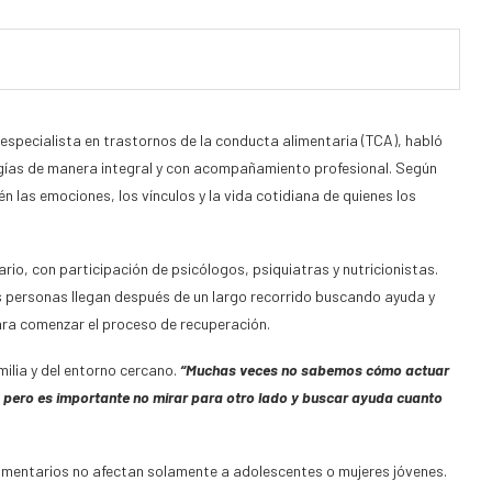
 especialista en trastornos de la conducta alimentaria (TCA), habló
ogías de manera integral y con acompañamiento profesional. Según
én las emociones, los vínculos y la vida cotidiana de quienes los
rio, con participación de psicólogos, psiquiatras y nutricionistas.
s personas llegan después de un largo recorrido buscando ayuda y
ara comenzar el proceso de recuperación.
milia y del entorno cercano.
“Muchas veces no sabemos cómo actuar
, pero es importante no mirar para otro lado y buscar ayuda cuanto
alimentarios no afectan solamente a adolescentes o mujeres jóvenes.