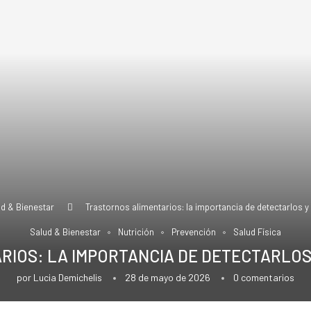
d & Bienestar
Trastornos alimentarios: la importancia de detectarlos y
Salud & Bienestar
Nutrición
Prevención
Salud Física
IOS: LA IMPORTANCIA DE DETECTARLOS
por
Lucia Demichelis
28 de mayo de 2026
0 comentarios