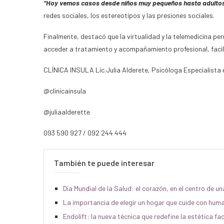
“Hoy vemos casos desde niños muy pequeños hasta adulto
redes sociales, los estereotipos y las presiones sociales.
Finalmente, destacó que la virtualidad y la telemedicina perm
acceder a tratamiento y acompañamiento profesional, facili
CLÍNICA INSULA Lic.Julia Alderete, Psicóloga Especialista en
@clinicainsula
@juliaalderette
093 590 927 / 092 244 444
También te puede interesar
Día Mundial de la Salud: el corazón, en el centro de un
La importancia de elegir un hogar que cuide con hum
Endolift: la nueva técnica que redefine la estética faci