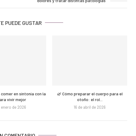
dolores y tratar distintas patologías
TE PUEDE GUSTAR
 comer en sintonía con la
🌿 Cómo preparar el cuerpo para el
para vivir mejor
otoño: el rol...
e enero de 2026
16 de abril de 2026
N COMENTARIO