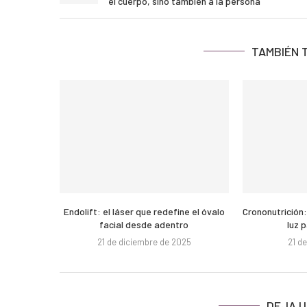
el cuerpo, sino también a la persona
TAMBIÉN 
Endolift: el láser que redefine el óvalo
Crononutrición:
facial desde adentro
luz 
21 de diciembre de 2025
21 d
DEJA U