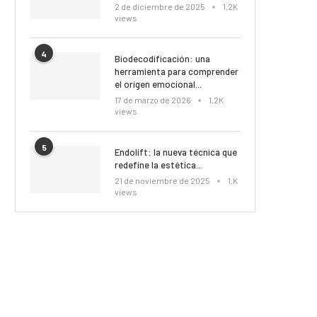
2 de diciembre de 2025
1,2K
views
4
Biodecodificación: una
herramienta para comprender
el origen emocional...
17 de marzo de 2026
1,2K
views
5
Endolift: la nueva técnica que
redefine la estética...
21 de noviembre de 2025
1,K
views